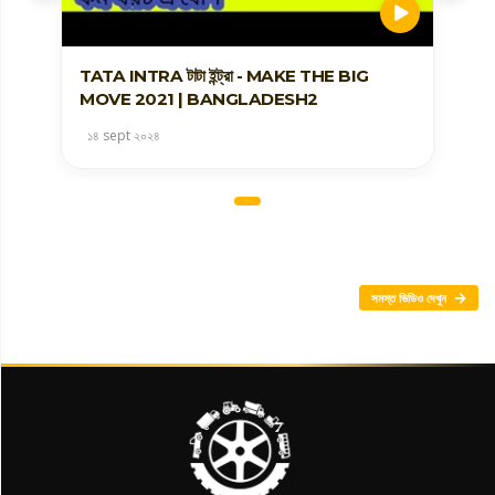
TATA INTRA টাটা ইন্ট্রা - MAKE THE BIG
অত্
MOVE 2021 | BANGLADESH2
মটর
১৪ sept ২০২৪
১৪
Item
1
of
সমস্ত ভিডিও দেখুন
4