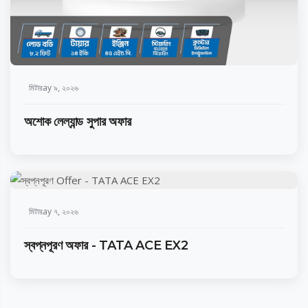
মিটারay ৯, ২০২৬
অশোক লেল্যান্ড সুপার অফার
মিটারay ৭, ২০২৬
স্বপ্নপূরণ অফার - TATA ACE EX2