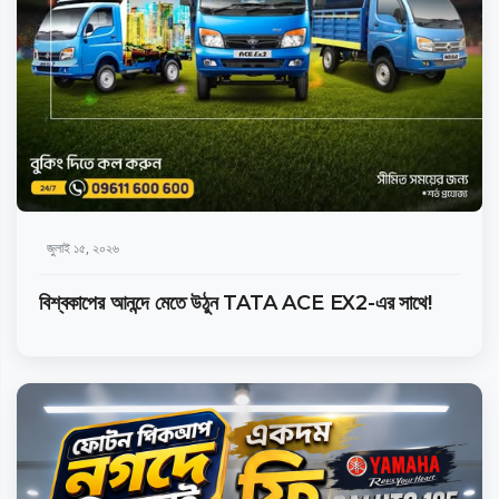
জুলাই ১৫, ২০২৬
বিশ্বকাপের আনন্দে মেতে উঠুন TATA ACE EX2-এর সাথে!