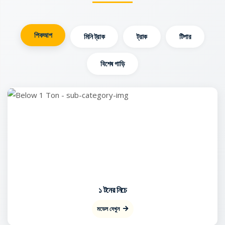
পিকআপ
মিনি ট্রাক
ট্রাক
টিপার
বিশেষ গাড়ি
১ টনের নিচে
মডেল দেখুন