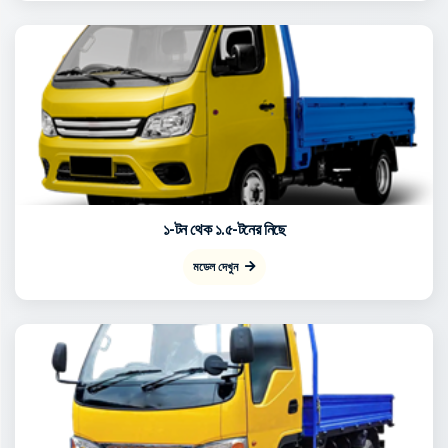
১-টন থেক ১.৫-টনের নিছে
মডেল দেখুন