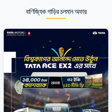
বাণিজ্যিক গাড়ির চলমান অফার