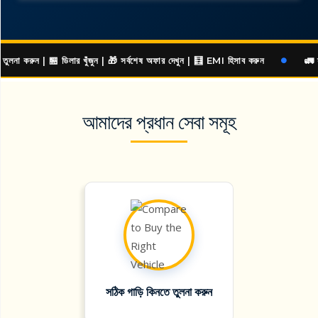
 | 🏪 ডিলার খুঁজুন | 🎁 সর্বশেষ অফার দেখুন | 🧮 EMI হিসাব করুন
🚛 স্বাগতম GAR
Item
1
of
আমাদের প্রধান সেবা সমূহ
2
সঠিক গাড়ি কিনতে তুলনা করুন