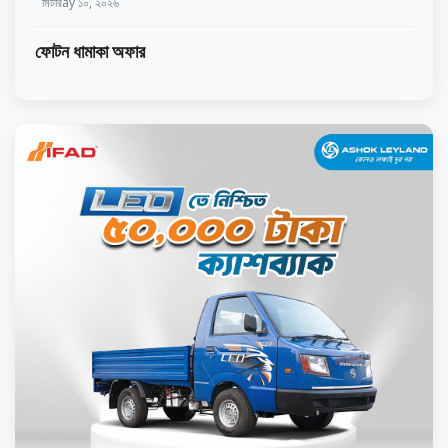
মিটারay ১০, ২০২৬
ফোটন ধামাকা অফার