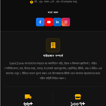
শনি - বৃহঃ: সকাল ১০টা - রাত ৮টা (শুক্রবার বন্ধ)
ফলো করুন
গারিরজোন সম্পর্কে
GarirZone বাংলাদেশের সবচেয়ে বড় কমার্শিয়াল গাড়ি, ট্রাক ও পিকআপ প্ল্যাটফর্ম। গাড়ির
স্পেসিফিকেশন, দাম, ডিলার তথ্য, অফার, ইএমআই ক্যালকুলেটর, ব্রোশিউর, রিভিউ, খবর ও ভিডিও এক
জায়গায় দেখুন। বিভিন্ন মডেল তুলনা করুন এবং বিশেষজ্ঞদের রিভিউ দেখে আপনার প্রয়োজনের জন্য
সঠিক গাড়িটি নির্বাচন করুন।
৬৬+
১০০৭+