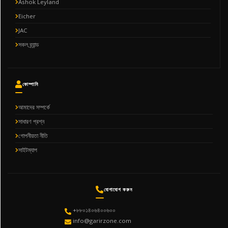
Ashok Leyland
Eicher
JAC
সকল ব্র্যান্ড
কোম্পানি
আমাদের সম্পর্কে
সাধারণ প্রশ্ন
গোপনীয়তা নীতি
সাইটম্যাপ
যোগাযোগ করুন
+৮৮০১৪০৬৪০০৬০০
info@garirzone.com