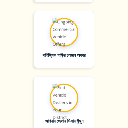
বাণিজ্যিক গাড়ির চলমান অফার
আপনার জেলায় ডিলার খুঁজুন