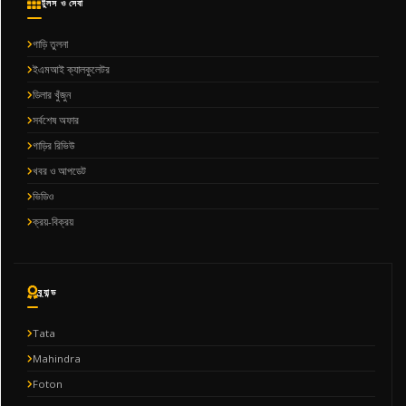
টুলস ও সেবা
গাড়ি তুলনা
ইএমআই ক্যালকুলেটর
ডিলার খুঁজুন
সর্বশেষ অফার
গাড়ির রিভিউ
খবর ও আপডেট
ভিডিও
ক্রয়-বিক্রয়
ব্র্যান্ড
Tata
Mahindra
Foton