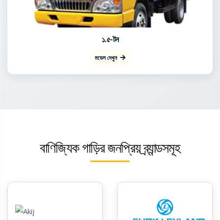
১.৫-টন
মডেল দেখুন
বাণিজ্যিক গাড়ির জনপ্রিয় ব্র্যান্ডসমূহ