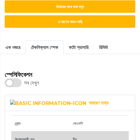
ডিলারের সাথে কথা বলুন
এ ধরণের আরও গাড়ি
এক নজরে
টেকনিক্যাল স্পেক
ফটো গ্যালারি
রিভিউ
স্পেসিফিকেশন
সব দেখুন
সাধারণ তথ্য
ব্র্যান্ড
জেএমসি
উৎপাদনকারী দেশ
চীন