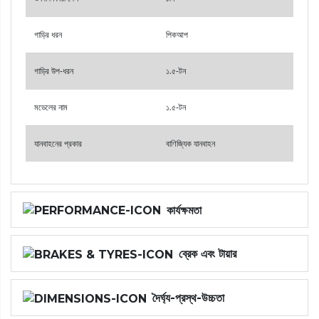
গাড়ির ধরন
পিকআপ
গাড়ির উপ-ধরন
১.৫-টন
মডেলের নাম
১.৫-টন
যানবাহনের প্রকার
বাণিজ্যিক যানবাহন
কার্যক্ষমতা
ব্রেক এবং টায়ার
দৈর্ঘ্য-প্রস্থ-উচ্চতা