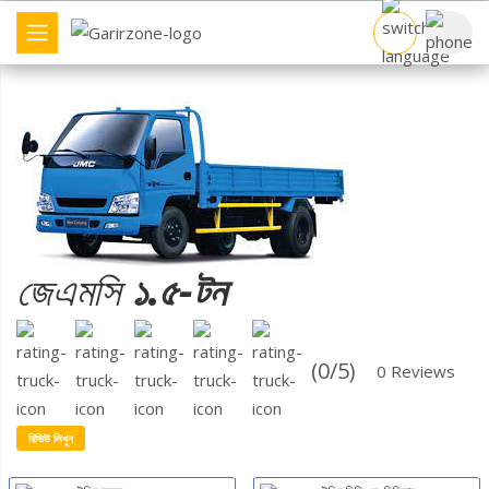
বাণিজ্যিক যান
ব্র্যান্ড
ট্রাক তুলনা
জেএমসি
১.৫-টন
ডিলার খুঁজুন
(0/5)
0 Reviews
অন্যান্য
রিভিউ লিখুন