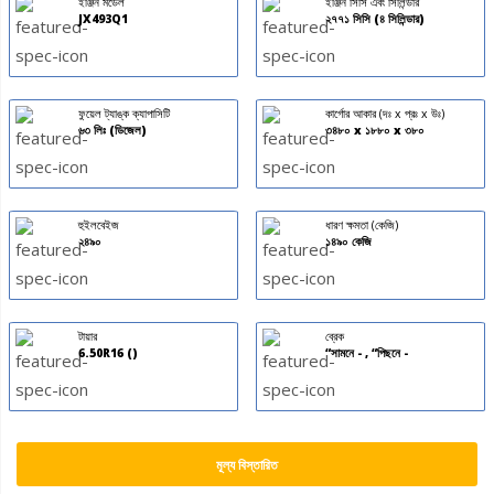
ইঞ্জিন মডেল
ইঞ্জিন সিসি এবং সিলিন্ডার
JX493Q1
২৭৭১ সিসি (৪ সিলিন্ডার)
ফুয়েল ট্যাঙ্ক ক্যাপাসিটি
কার্গোর আকার (দঃ x প্রঃ x উঃ)
৬৩ লিঃ (ডিজেল)
৩৪৮০ x ১৮৮০ x ৩৮০
হুইলবেইজ
ধারণ ক্ষমতা (কেজি)
২৪৯০
১৪৯০ কেজি
টায়ার
ব্রেক
6.50R16 ()
“সামনে - , “পিছনে -
মূল্য বিস্তারিত