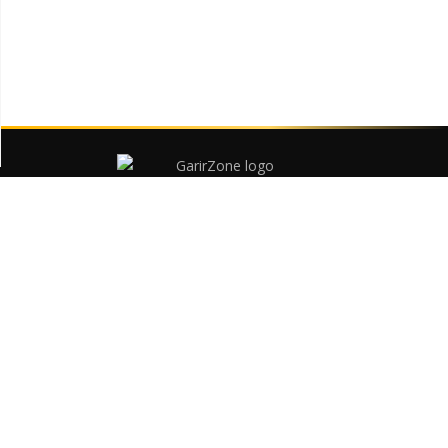
বাংলাদেশের সবচেয়ে বড় কমার্শিয়াল গাড়ির প্ল্যাটফর্ম
ট্রাক, পিকআপ, স্পেসিফিকেশন ও ডিলস
গাড়ি
পিকআপ
মিনি ট্রাক
ট্রাক
টিপার