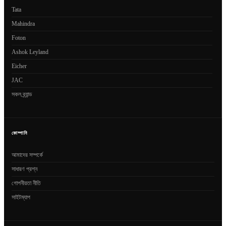
Tata
Mahindra
Foton
Ashok Leyland
Eicher
JAC
সকল ব্র্যান্ড
কোম্পানি
আমাদের সম্পর্কে
সাধারণ প্রশ্ন
গোপনীয়তা নীতি
সাইটম্যাপ