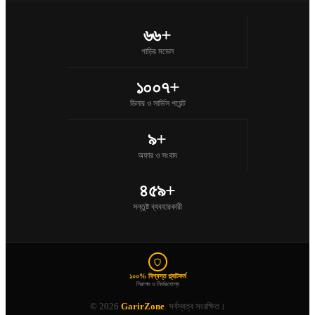
৬৬+
গাড়ির মডেল
১০০৭+
ডিলার ও সার্ভিস পয়েন্ট
৯+
অফার ও সংবাদ
৪৫৯+
সন্তুষ্ট ব্যবহারকারী
১০০% বিশ্বস্ত প্ল্যাটফর্ম
নিরাপদ ও নির্ভরযোগ্য
© 2026
GarirZone
. সর্বস্বত্ব সংরক্ষিত।