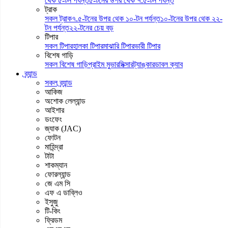
থেক ৫-টন পর্যন্ত
৫-টনের উপর থেক ৭.৫-টন পর্যন্ত
ট্রাক
সকল ট্রাক
৭.৫-টনের উপর থেক ১০-টন পর্যন্ত
১০-টনের উপর থেক ২২-
টন পর্যন্ত
২২-টনের চেয় বড়
টিপার
সকল টিপার
হালকা টিপার
মাঝারি টিপার
ভারী টিপার
বিশেষ গাড়ি
সকল বিশেষ গাড়ি
প্রাইম মুভার
মিক্সার
ট্যাঙ্কার
ডাবল ক্যাব
ব্র্যান্ড
সকল ব্র্যান্ড
আকিজ
অশোক লেল্যান্ড
আইশার
ডংফেং
জ্যাক (JAC)
ফোটন
মাহিন্দ্রা
টাটা
শাকম্যান
ফোরল্যান্ড
জে এম সি
এফ এ ডাব্লিও
ইসুজু
টি-কিং
ফ্রিডম