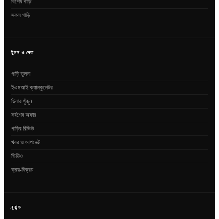
বিশেষ গাড়ি
সকল গাড়ি
টুলস ও সেবা
গাড়ি তুলনা
ইএমআই ক্যালকুলেটর
ডিলার খুঁজুন
সর্বশেষ অফার
গাড়ির রিভিউ
খবর ও আপডেট
ভিডিও
ক্রয়-বিক্রয়
ব্র্যান্ড