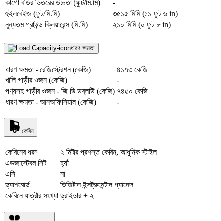
কার্গো বডির ভিতরের উচ্চতা (ফুট/মি.মি)
-
হুইলবেইজ (ফুট/মি.মি)
৩৫১৫ মিমি (১১ ফুট ৬ in)
নূন্যতম গ্রাউন্ড ক্লিয়ারেন্স (মি.মি)
২১০ মিমি (০ ফুট ৮ in)
ধারণ ক্ষমতা
ধারণ ক্ষমতা - রেজিস্ট্রেশন (কেজি)
৪১৭৩ কেজি
খালি গাড়ীর ওজন (কেজি)
-
পণ্যসহ গাড়ীর ওজন - জি ভি ডব্লউি (কেজি)
৭৪৫০ কেজি
ধারণ ক্ষমতা - আনঅফিসিয়াল (কেজি)
-
কেবিন
কেবিনের ধরন
২ মিটার প্রশস্ত কেবিন, আধুনিক স্টাইল
এডজাস্টেবল সিট
হ্যাঁ
এসি
না
ড্যাশবোর্ড
ডিজিটাল ইন্সট্রুমেন্টাল প্যানেল
কেবিনে যাত্রীর সংখ্যা
ড্রাইভার + ২