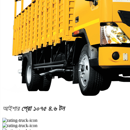
আইশার
প্রো ১০৭৫ ৪.৬ টন