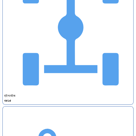
হুইলবেইজ
৩৫১৫