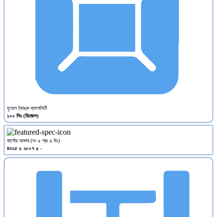
ফুয়েল ট্যাঙ্ক ক্যাপাসিটি
১০০ লিঃ (ডিজেল)
কার্গোর আকার (দঃ x প্রঃ x উঃ)
৪৩১৫ x ২০০৭ x -