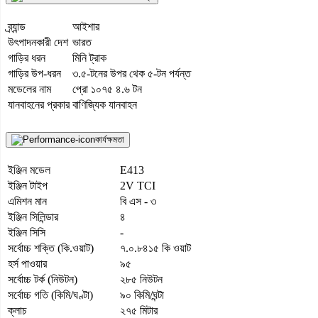
ব্র্যান্ড
আইশার
উৎপাদনকারী দেশ
ভারত
গাড়ির ধরন
মিনি ট্রাক
গাড়ির উপ-ধরন
৩.৫-টনের উপর থেক ৫-টন পর্যন্ত
মডেলের নাম
প্রো ১০৭৫ ৪.৬ টন
যানবাহনের প্রকার
বাণিজ্যিক যানবাহন
কার্যক্ষমতা
ইঞ্জিন মডেল
E413
ইঞ্জিন টাইপ
2V TCI
এমিশন মান
বি এস - ৩
ইঞ্জিন সিলিন্ডার
৪
ইঞ্জিন সিসি
-
সর্বোচ্চ শক্তি (কি.ওয়াট)
৭.০.৮৪১৫ কি ওয়াট
হর্স পাওয়ার
৯৫
সর্বোচ্চ টর্ক (নিউটন)
২৮৫ নিউটন
সর্বোচ্চ গতি (কিমি/ঘণ্টা)
৯০ কিমি/ঘন্টা
ক্লাচ
২৭৫ মিটার