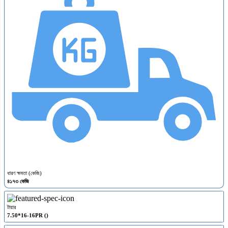
ধারণ ক্ষমতা (কেজি)
৪১৭৩ কেজি
টায়ার
7.50*16-16PR ()