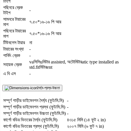
টাইপ
পছিনরে ব্রেক
-
টাইপ
সামনরে টায়ারের
৭.৫০*১৬-১৬ পি আর
মাপ
পছিনরে টায়ারের
৭.৫০*১৬-১৬ পি আর
মাপ
টিউবলেস টায়ার
না
টায়ারের সংখ্যা
-
পার্কিং ব্রেক
-
vaসিসিuমিটার assisted, অটোমিটারatic type installed as
সহায়ক ব্রেক
std.fitমিটারent
এ বি এস
-
দৈর্ঘ্য-প্রস্থ-উচ্চতা
সম্পূর্ণ গাড়ীর ডাইমেনশন দৈর্ঘ্য (ফুট/মি.মি)
-
সম্পূর্ণ গাড়ীর ডাইমেনশন প্রস্থ (ফুট/মি.মি)
-
সম্পূর্ণ গাড়ীর ডাইমেনশন উচ্চতা (ফুট/মি.মি)
-
কার্গো বডির ভিতরের দৈর্ঘ্য (ফুট/মি.মি)
৪৩১৫ মিমি (১৪ ফুট ২ in)
কার্গো বডির ভিতরের প্রস্থ (ফুট/মি.মি)
২০০৭ মিমি (৬ ফুট ৭ in)