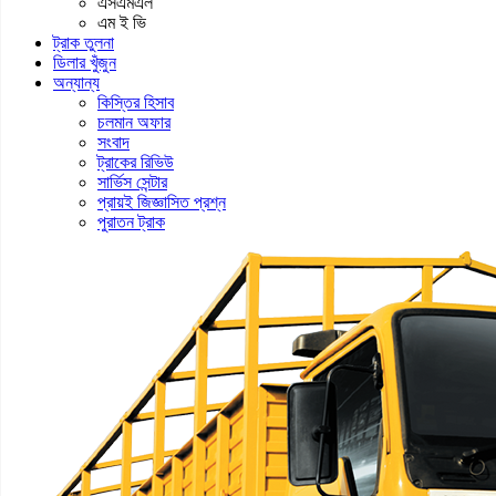
এসএমএল
এম ই ভি
ট্রাক তুলনা
ডিলার খুঁজুন
অন্যান্য
কিস্তির হিসাব
চলমান অফার
সংবাদ
ট্রাকের রিভিউ
সার্ভিস সেন্টার
প্রায়ই জিজ্ঞাসিত প্রশ্ন
পুরাতন ট্রাক