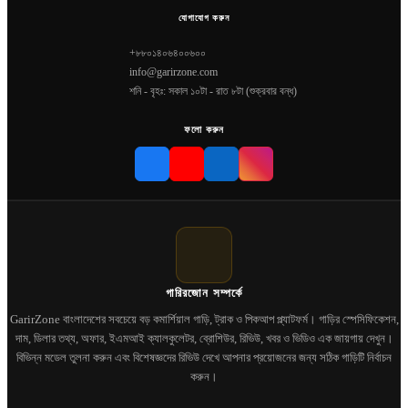
যোগাযোগ করুন
+৮৮০১৪০৬৪০০৬০০
info@garirzone.com
শনি - বৃহঃ: সকাল ১০টা - রাত ৮টা (শুক্রবার বন্ধ)
ফলো করুন
গারিরজোন সম্পর্কে
GarirZone বাংলাদেশের সবচেয়ে বড় কমার্শিয়াল গাড়ি, ট্রাক ও পিকআপ প্ল্যাটফর্ম। গাড়ির স্পেসিফিকেশন,
দাম, ডিলার তথ্য, অফার, ইএমআই ক্যালকুলেটর, ব্রোশিউর, রিভিউ, খবর ও ভিডিও এক জায়গায় দেখুন।
বিভিন্ন মডেল তুলনা করুন এবং বিশেষজ্ঞদের রিভিউ দেখে আপনার প্রয়োজনের জন্য সঠিক গাড়িটি নির্বাচন
করুন।