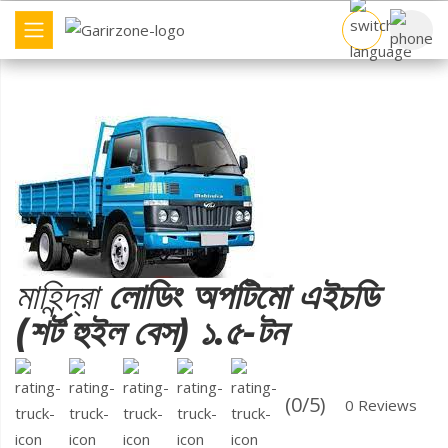
বাণিজ্যিক যান
ব্র্যান্ড
ট্রাক তুলনা
মাহিন্দ্রা
লোডিং অপটিমো এইচডি
ডিলার খুঁজুন
(শর্ট হুইল বেস) ১.৫-টন
অন্যান্য
(0/5)
0 Reviews