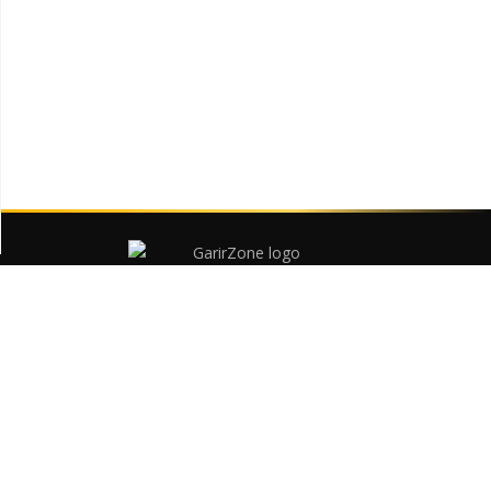
বাংলাদেশের সবচেয়ে বড় কমার্শিয়াল গাড়ির প্ল্যাটফর্ম
ট্রাক, পিকআপ, স্পেসিফিকেশন ও ডিলস
গাড়ি
পিকআপ