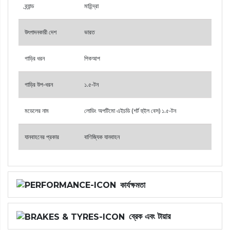
ব্র্যান্ড
মাহিন্দ্রা
উৎপাদনকারী দেশ
ভারত
গাড়ির ধরন
পিকআপ
গাড়ির উপ-ধরন
১.৫-টন
মডেলের নাম
লোডিং অপটিমো এইচডি (শর্ট হুইল বেস) ১.৫-টন
যানবাহনের প্রকার
বাণিজ্যিক যানবাহন
কার্যক্ষমতা
ব্রেক এবং টায়ার