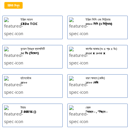
রিভিউ লিখুন
ইঞ্জিন মডেল
ইঞ্জিন সিসি এবং সিলিন্ডার
CRDe TCIC
৩৩০০ সিসি (৪ সিলিন্ডার)
ফুয়েল ট্যাঙ্ক ক্যাপাসিটি
কার্গোর আকার (দঃ x প্রঃ x উঃ)
৭৫ লিঃ (ডিজেল)
৩১১৫ x ১৮৩৫ x
হুইলবেইজ
ধারণ ক্ষমতা (কেজি)
২৫০০
১৫০০ কেজি
টায়ার
ব্রেক
7.00R16 ()
“সামনে - , “পিছনে -