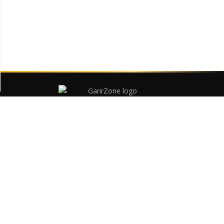
বাংলাদেশের সবচেয়ে বড় কমার্শিয়াল গাড়ির প্ল্যাটফর্ম
ট্রাক, পিকআপ, স্পেসিফিকেশন ও ডিলস
গাড়ি
পিকআপ
মিনি ট্রাক
ট্রাক