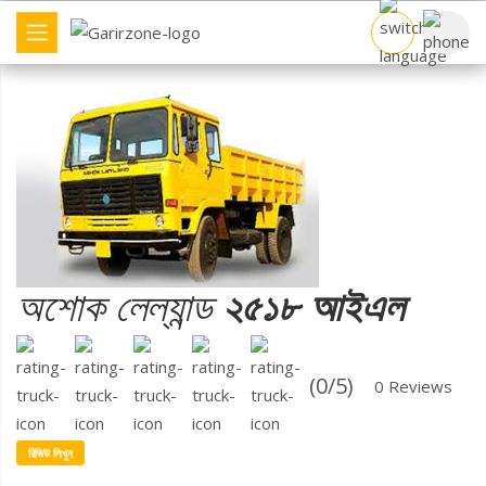
বাণিজ্যিক যান
ব্র্যান্ড
ট্রাক তুলনা
অশোক লেল্যান্ড
২৫১৮ আইএল
ডিলার খুঁজুন
(0/5)
0 Reviews
অন্যান্য
রিভিউ লিখুন