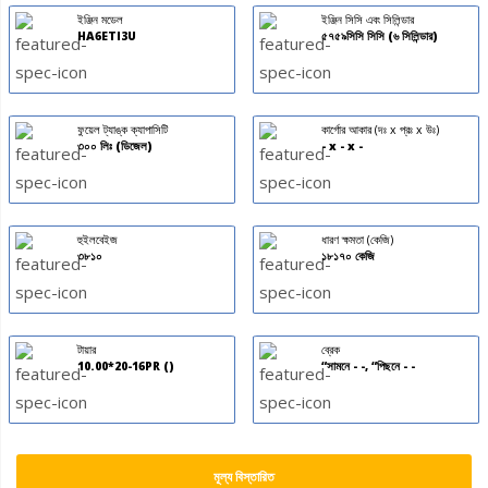
ইঞ্জিন মডেল
ইঞ্জিন সিসি এবং সিলিন্ডার
HA6ETI3U
৫৭৫৯সিসি সিসি (৬ সিলিন্ডার)
ফুয়েল ট্যাঙ্ক ক্যাপাসিটি
কার্গোর আকার (দঃ x প্রঃ x উঃ)
৩০০ লিঃ (ডিজেল)
- x - x -
হুইলবেইজ
ধারণ ক্ষমতা (কেজি)
৩৮১০
১৮১৭০ কেজি
টায়ার
ব্রেক
10.00*20-16PR ()
“সামনে - -, “পিছনে - -
মূল্য বিস্তারিত