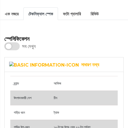
এক নজরে
টেকনিক্যাল স্পেক
ফটো গ্যালারি
রিভিউ
স্পেসিফিকেশন
সব দেখুন
সাধারণ তথ্য
ব্র্যান্ড
আকিজ
উৎপাদনকারী দেশ
চীন
গাড়ির ধরন
ট্রাক
গাড়ির উপ-ধরন
১০-টনের উপর থেক ২২-টন পর্যন্ত