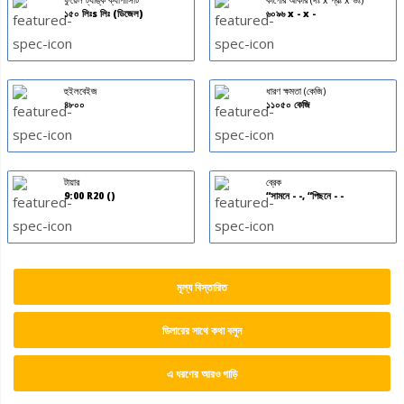
ফুয়েল ট্যাঙ্ক ক্যাপাসিটি
কার্গোর আকার (দঃ x প্রঃ x উঃ)
১৫০ লিঃs লিঃ (ডিজেল)
৬০৯৬ x - x -
হুইলবেইজ
ধারণ ক্ষমতা (কেজি)
৪৮০০
১১০৫০ কেজি
টায়ার
ব্রেক
9:00 R20 ()
“সামনে - -, “পিছনে - -
মূল্য বিস্তারিত
ডিলারের সাথে কথা বলুন
এ ধরণের আরও গাড়ি