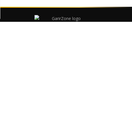
বাংলাদেশের সবচেয়ে বড় কমার্শিয়াল গাড়ির প্ল্যাটফর্ম
ট্রাক, পিকআপ, স্পেসিফিকেশন ও ডিলস
গাড়ি
পিকআপ
মিনি ট্রাক
ট্রাক
টিপার
বিশেষ গাড়ি
সকল গাড়ি