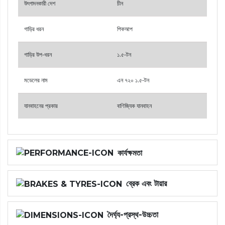
উৎপাদনকারী দেশ
চীন
গাড়ির ধরন
পিকআপ
গাড়ির উপ-ধরন
১.৫-টন
মডেলের নাম
এন ৭২০ ১.৫-টন
যানবাহনের প্রকার
বাণিজ্যিক যানবাহন
কার্যক্ষমতা
ব্রেক এবং টায়ার
দৈর্ঘ্য-প্রস্থ-উচ্চতা