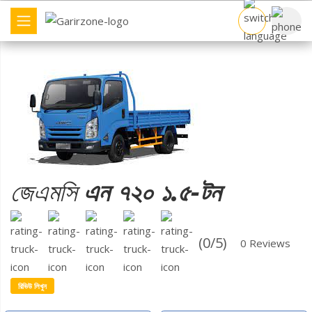
বাণিজ্যিক যান
ব্র্যান্ড
ট্রাক তুলনা
জেএমসি
এন ৭২০ ১.৫-টন
ডিলার খুঁজুন
(0/5)
0 Reviews
অন্যান্য
রিভিউ লিখুন