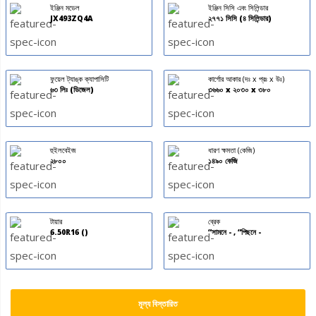
ইঞ্জিন মডেল
ইঞ্জিন সিসি এবং সিলিন্ডার
JX493ZQ4A
২৭৭১ সিসি (৪ সিলিন্ডার)
ফুয়েল ট্যাঙ্ক ক্যাপাসিটি
কার্গোর আকার (দঃ x প্রঃ x উঃ)
৬৩ লিঃ (ডিজেল)
৩৬৬০ x ২০৩০ x ৩৮০
হুইলবেইজ
ধারণ ক্ষমতা (কেজি)
২৮০০
১৪৯০ কেজি
টায়ার
ব্রেক
6.50R16 ()
“সামনে - , “পিছনে -
মূল্য বিস্তারিত