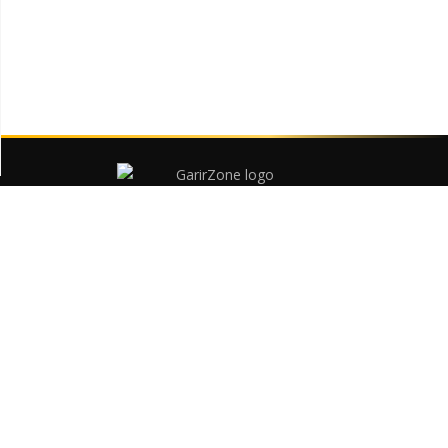
বাংলাদেশের সবচেয়ে বড় কমার্শিয়াল গাড়ির প্ল্যাটফর্ম
ট্রাক, পিকআপ, স্পেসিফিকেশন ও ডিলস
গাড়ি
পিকআপ
মিনি ট্রাক
ট্রাক